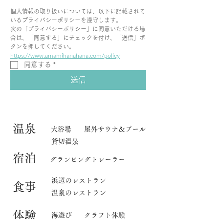
個人情報の取り扱いについては、以下に記載されて
いるプライバシーポリシーを遵守します。
次の「プライバシーポリシー」に同意いただける場
合は、「同意する」にチェックを付け、「送信」ボ
タンを押してください。
https://www.amamihanahana.com/policy
同意する
*
送信
​温泉
大浴場
屋外サウナ＆プール
貸切温泉
宿泊
グランピングトレーラー
​浜辺のレストラン
食事
温泉のレストラン
体験
海遊び
クラフト体験