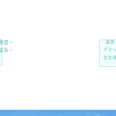
奄美の魅力を
団体・
奄
​世界へ発信
ハナハ
温泉
連盟・
グラ
協会・
文化