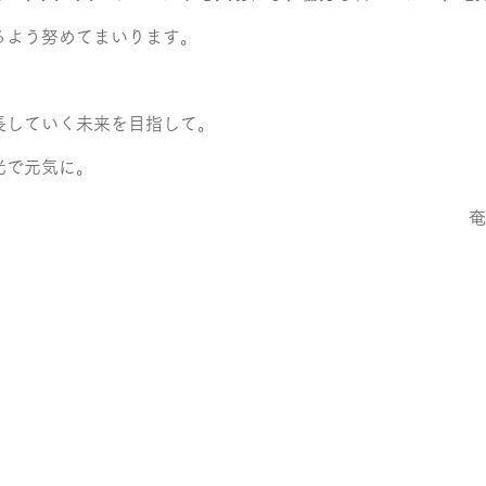
るよう努めてまいります。
長していく未来を目指して。
光で元気に。
奄
奄美の多様な