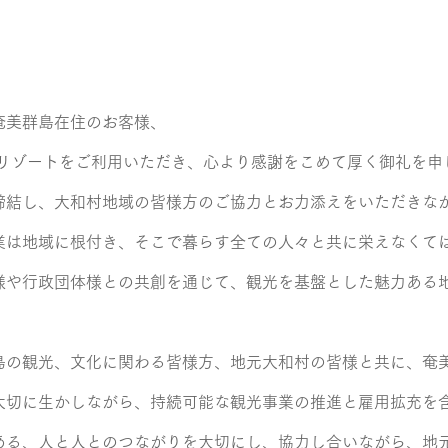
奄美群島在住のお客様、
チリゾートをご利用いただき、心より感謝をこめて厚く御礼を申
締結し、大和村地域の皆様方のご協力とお力添えをいただきな
業は地域に根付き、そこで暮らす全ての人々と共に栄えなくて
様や行政団体様との共創を通じて、観光を基盤とした魅力ある
島の観光、文化に関わる皆様方、地元大和村の皆様と共に、奄
大切に生かしながら、持続可能な観光事業の推進と雇用拡充を
ある、人と人とのつながりを大切にし、協力し合いながら、地