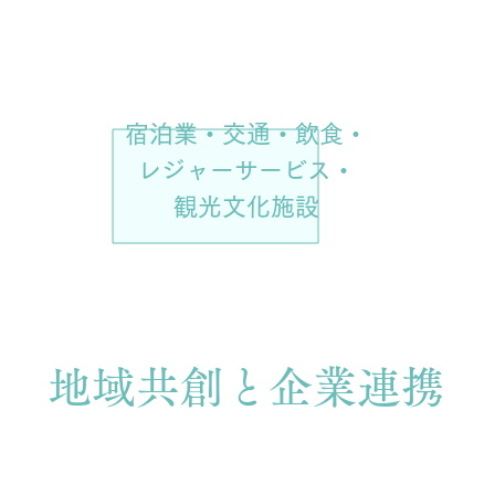
業種・企業
宿泊業・交通・飲食・
レジャーサービス​・
観光文化施設
地域共創と企業連携
Amami Islands Global Tourism