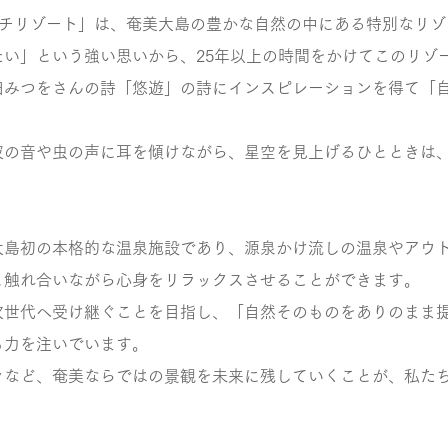
ーチリゾート」は、奄美大島の豊かな自然の中にある特別なリ
たい」という強い思いから、25年以上の時間をかけてこのリゾ
田みつをさんの詩「悠遊」の詩にインスピレーションを得て「
波の音や虫の声に耳を傾けながら、星空を見上げるひとときは
大島初の本格的な温泉施設であり、源泉かけ流しの温泉やアウ
と触れ合いながら心身をリラックスさせることができます。
次世代へ受け継ぐことを目指し、「自然そのものをありのまま
も力を注いでいます。
々など、奄美ならではの景観を未来に残していくことが、私た