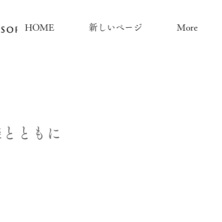
HOME
新しいページ
More
様とともに
urturing & Co-creati
大切に育み共に創るリゾー