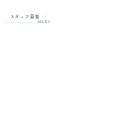
スタッフ募集
MENU
on
ト －