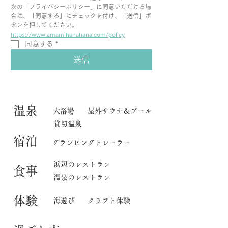
次の「プライバシーポリシー」に同意いただける場
合は、「同意する」にチェックを付け、「送信」ボ
タンを押してください。
https://www.amamihanahana.com/policy
同意する
*
送信
​温泉
大浴場
屋外サウナ＆プール
貸切温泉
宿泊
グランピングトレーラー
​浜辺のレストラン
食事
温泉のレストラン
体験
海遊び
クラフト体験