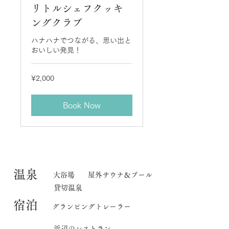
リトルシェフクッキ
ングクラブ
ハナハナでつながる、思い出と
おいしい発見！
2,000
¥2,000
Japanese
yen
Book Now
​温泉
大浴場
屋外サウナ＆プール
貸切温泉
宿泊
グランピングトレーラー
​浜辺のレストラン