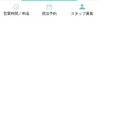
宿泊直前割引
営業時間／料金
宿泊予約
スタッフ募集
お得なセットプラン
ウエディング
［ 営業時間 ］
温泉入浴／屋外サウナ＆プール
9：00 ～ 22：00（21：00 最終受付）
浜辺のレストラン／温泉のレストラン
11：00 ～ 21：00（20：30 L.O.）