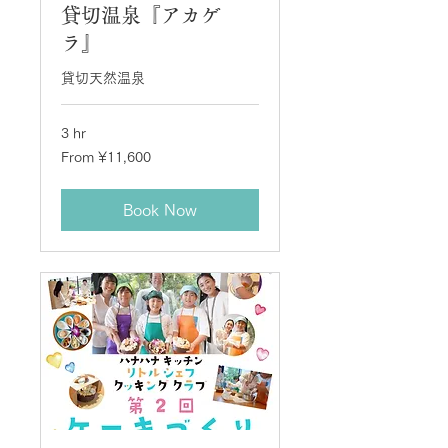
貸切温泉『アカゲ
ラ』
貸切天然温泉
3 hr
From
From ¥11,600
11,600
Japanese
yen
Book Now