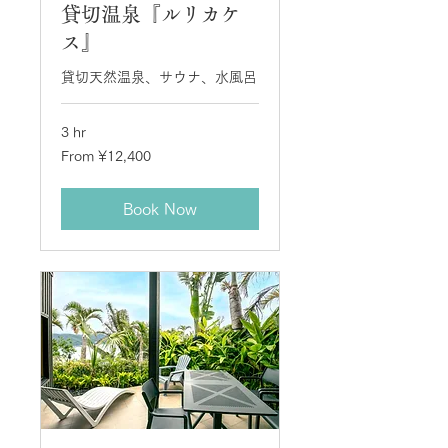
貸切温泉『ルリカケ
ス』
貸切天然温泉、サウナ、水風呂
3 hr
From
From ¥12,400
12,400
Japanese
yen
Book Now