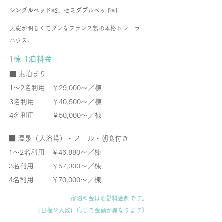
シングルベッド×2、セミダブルベッド×1
天窓が明るくモダンなフランス製の本格トレーラー
ハウス。
1棟 1泊料金
​■ 素泊まり
1～2名利用
￥29,000～／棟
3名利用 ￥40,500～／棟
4名利用 ￥50,000～／棟
■ 温泉（大浴場）・プール・朝食付き
1～2名利用
￥46,880～／棟
3名利用 ￥57,900～／棟
4名利用 ￥70,000～／棟
宿泊料金は変動料金制です。
（日程や人数に応じて
金額が異なります）