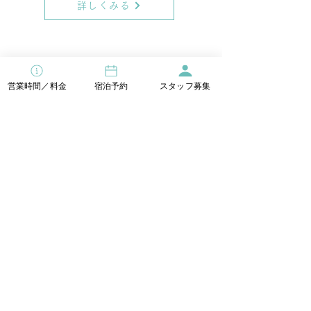
詳しくみる
営業時間／料金
宿泊予約
スタッフ募集
トレーラー特大
ピリナ／最大8名
1棟・デッキテラス 55.0㎡
セミダブルベッド×8
​＊ベッド拡張パーツあり