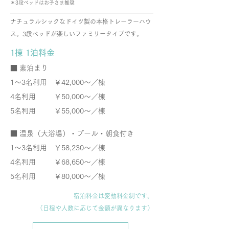
​＊3段ベッドはお子さま推奨
ナチュラルシックなドイツ製の本格トレーラーハウ
ス。
3段ベッドが楽しいファミリータイプです。
1棟 1泊料金
​■ 素泊まり
1～3名利用
￥42,000～／棟
4名利用 ￥50,000～／棟
5名利用 ￥55,000～／棟
■ 温泉（大浴場）・プール・朝食付き
1～3名利用
￥58,230～／棟
4名利用 ￥68,650～／棟
5名利用 ￥80,000～／棟
宿泊料金は変動料金制です。
（日程や人数に応じて
金額が異なります）