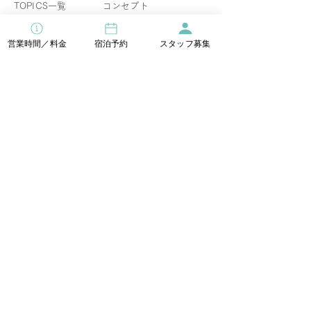
TOPICS一覧
コンセプト
​ハナハナ コラム
​ご利用ガイド
営業時間／料金
宿泊予約
スタッフ募集
ギフト券
よくあるご質問
食物アレルギーについて
イベント情報
宿泊直前割引
お得なセットプラン
ウエディング
［ 営業時間 ］
温泉入浴／屋外サウナ＆プール