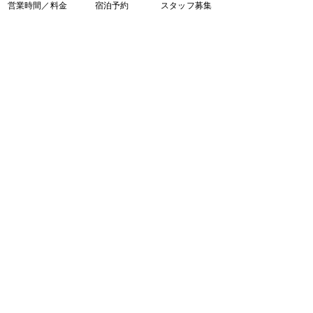
営業時間／料金
宿泊予約
スタッフ募集
お得なセットプラン
ウエディング
［ 営業時間 ］
温泉入浴／屋外サウナ＆プール
9：00 ～ 22：00（21：00 最終受付）
浜辺のレストラン／温泉のレストラン
11：00 ～ 21：00（20：30 L.O.）