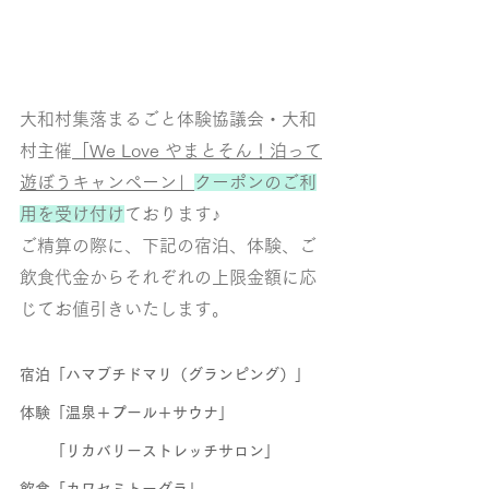
大和村集落まるごと体験協議会・大和
村主催
「We Love やまとそん！泊って
遊ぼうキャンペーン」
クーポンのご利
用を受け付け
ております♪
ご精算の際に、下記の宿泊、体験、ご
飲食代金からそれぞれの上限金額に応
じてお値引きいたします。
宿泊「ハマブチドマリ（グランピング）」
体験「温泉＋プール＋サウナ」
　　「リカバリーストレッチサロン」
飲食「カワセミトーグラ」