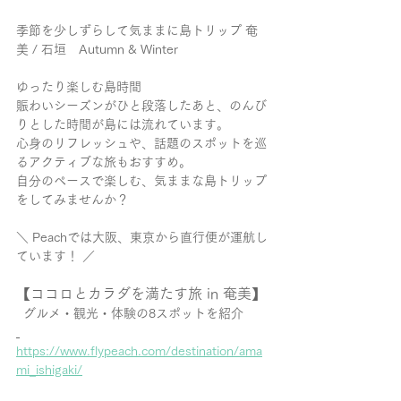
季節を少しずらして気ままに島トリップ 奄
美 / 石垣　Autumn & Winter
ゆったり楽しむ島時間
賑わいシーズンがひと段落したあと、のんび
りとした時間が島には流れています。
心身のリフレッシュや、話題のスポットを巡
るアクティブな旅もおすすめ。
自分のペースで楽しむ、気ままな島トリップ
をしてみませんか？
＼ Peachでは大阪、東京から直行便が運航し
ています！ ／
【ココロとカラダを満たす旅 in 奄美】
グルメ・観光・体験の8スポットを紹介
https://www.flypeach.com/destination/ama
mi_ishigaki/