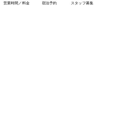
営業時間／料金
宿泊予約
スタッフ募集
温泉入浴／屋外サウナ＆プール
9：00 ～ 22：00（21：00 最終受付）
浜辺のレストラン／温泉のレストラン
11：00 ～ 21：00（20：30 L.O.）
奄美温泉 大和 ハナハナビーチリゾート
〒894-3106
​鹿児島県大島郡大和村大棚1233
0997-55-8711