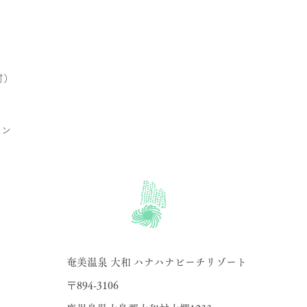
付）
ラン
奄美温泉 大和 ハナハナビーチリゾート
〒894-3106