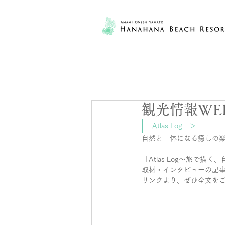
観光情報WEB
Atlas Log
＞
自然と一体になる癒しの楽
「Atlas Log～旅で描
取材・インタビューの記
リンクより、ぜひ全文を