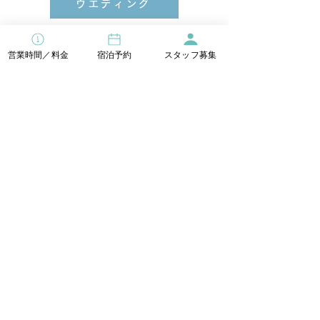
ウエディング
営業時間／料金
宿泊予約
スタッフ募集
［ 営業時間 ］
温泉入浴／屋外サウナ＆プール
9：00 ～ 22：00（21：00 最終受付）
浜辺のレストラン／温泉のレストラン
11：00 ～ 21：00（20：30 L.O.）
奄美温泉 大和 ハナハナビーチリゾート
〒894-3106
​鹿児島県大島郡大和村大棚1233