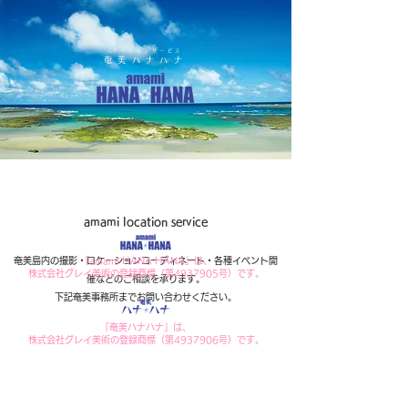
​ロケーションサービス
奄美ハナハナ
amami location service
奄美島内の撮影・ロケーションコーディネート・各種イベント開
「amami HANA HANA」は、
株式会社グレイ美術の登録商標（第4937905号）です。
催などのご相談を承ります。
下記奄美事務所までお問い合わせください。
「奄美ハナハナ」は、
株式会社グレイ美術の登録商標（第4937906号）です。