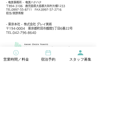
- 奄美事務所 - 奄美ハナハナ
〒894-3106 鹿児島県大島郡大和村大棚1233
TEL.0997-55-8711 FAX.0997-57-2716
担当/美野秀樹
- 東京本社 - 株式会社 グレイ美術
〒194-0004 東京都町田市鶴間5丁目6番22号
TEL.042-796-8640
営業時間／料金
宿泊予約
スタッフ募集