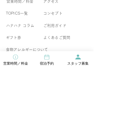
営業時間／料金
アクセス
TOPICS一覧
コンセプト
​ハナハナ コラム
​ご利用ガイド
ギフト券
よくあるご質問
食物アレルギーについて
営業時間／料金
宿泊予約
スタッフ募集
イベント情報
宿泊直前割引
お得なセットプラン
ウエディング