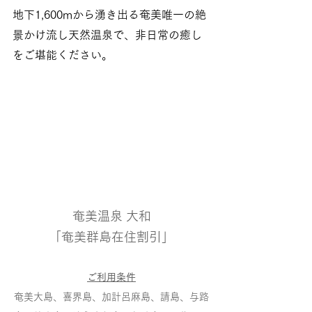
地下1,600mから湧き出る奄美唯一の絶
景かけ流し天然温泉で、非日常の癒し
をご堪能ください。
奄美温泉 大和
「奄美群島在住割引」
ご利用条件
奄美大島、喜界島、加計呂麻島、請島、与路