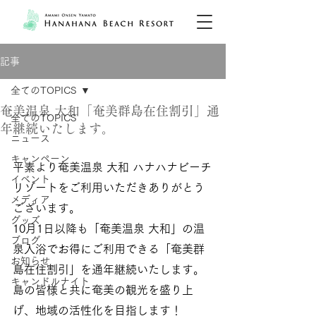
記事
全てのTOPICS
奄美温泉 大和「奄美群島在住割引」通
全てのTOPICS
年継続いたします。
ニュース
キャンペーン
平素より奄美温泉 大和 ハナハナビーチ
イベント
リゾートをご利用いただきありがとう
メディア
ございます。
グッズ
10月1日以降も「奄美温泉 大和」の温
ブログ
泉入浴でお得にご利用できる「奄美群
お知らせ
島在住割引」を通年継続いたします。
キャンドルナイト
島の皆様と共に奄美の観光を盛り上
げ、地域の活性化を目指します！