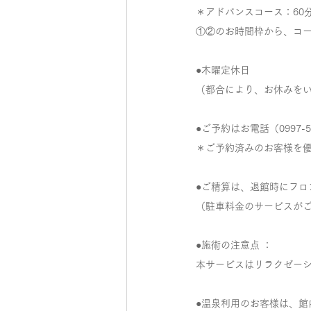
＊アドバンスコース：60
①②のお時間枠から、コ
●木曜定休日
（​都合により、お休みを
●​ご予約はお電話（0997-5
＊ご予約済みのお客様を優
●ご精算は、退館時にフ
（駐車料金のサービスが
●施術の注意点 ：
本サービスはリラクゼー
●温泉利用のお客様は、館