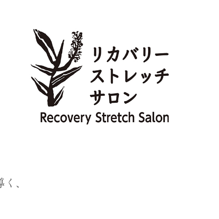
導く、
。