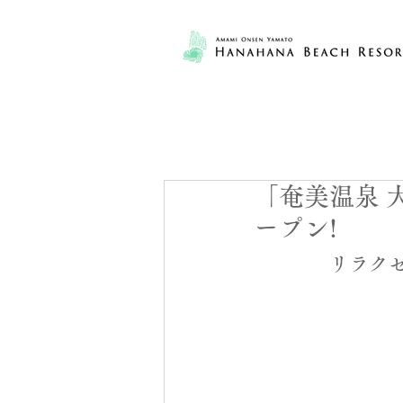
「奄美温泉 
ープン!
リラク