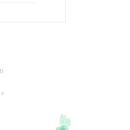
付）
ラン