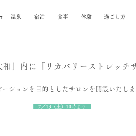
温泉
宿泊
食事
体験
過ごし方
大和」内に『リカバリーストレッチ
ゼーションを目的としたサロンを
開設いたしま
　7／13（土）10時より　